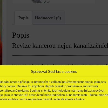
Popis
Hodnocení (0)
Popis
Revize kamerou nejen kanalizačních
Svoji objednávku natište do formul
Spravovat Souhlas s cookies
Hlavní město Brazílie?
kládání a/nebo přístupu k informacím o zařízení používáme technologie, jako jsou
bory cookie. Děláme to, abychom zlepšili zážitek z prohlížení a zobrazovali
sonalizované reklamy. Souhlas s těmito technologiemi nám umožní zpracovávat
je, jako je chování při procházení nebo jedinečná ID na tomto webu. Nesouhlas n
olání souhlasu může nepříznivě ovlivnit určité vlastnosti a funkce.
Vaše jméno