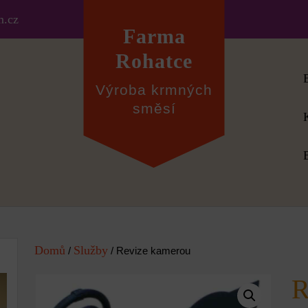
m.cz
Farma
Rohatce
Výroba krmných
směsí
Domů
Služby
/
/ Revize kamerou
R