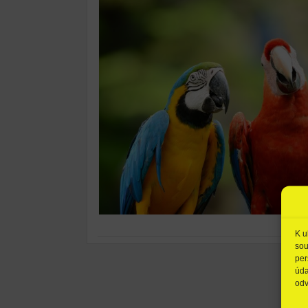
K u
sou
per
úda
odv