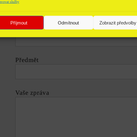
avovat služby
Příjmout
Odmítnout
Zobrazit předvolby
Váš e-mail
Předmět
Vaše zpráva