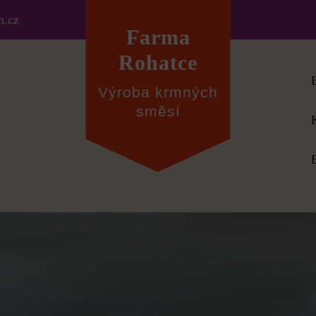
m.cz
Farma
Rohatce
Výroba krmných
směsí