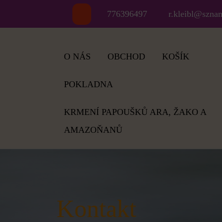
Skip
776396497
r.kleibl@szna
to
content
O NÁS
OBCHOD
KOŠÍK
POKLADNA
KRMENÍ PAPOUŠKŮ ARA, ŽAKO A
AMAZOŇANŮ
Kontakt