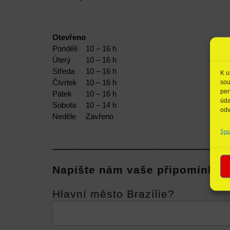
Otevřeno
Pondělí
10 – 16 h
Úterý
10 – 16 h
Středa
10 – 16 h
K u
Čtvrtek
10 – 16 h
sou
per
Pátek
10 – 16 h
úda
Sobota
10 – 14 h
odv
Neděle
Zavřeno
Spr
Napište nám vaše připomínky 
Hlavní město Brazílie?