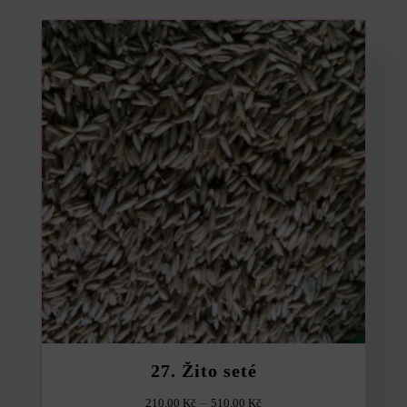
27. Žito seté
Rozpětí
–
210,00
Kč
510,00
Kč