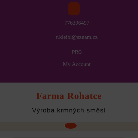
Skip
to
776396497
content
r.kleibl@sznam.cz
PRG
My Account
Farma Rohatce
Výroba krmných směsí
Open