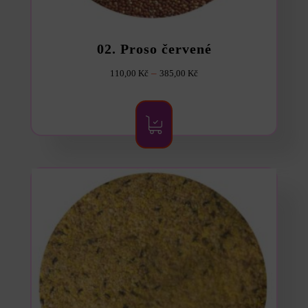
02. Proso červené
Rozpětí
–
110,00
Kč
385,00
Kč
cen:
Tento
produkt
110,00 Kč
má
více
až
variant.
385,00 Kč
Možnosti
lze
vybrat
na
stránce
produktu