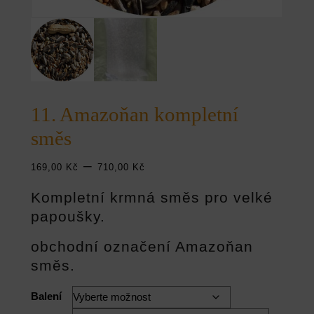
11. Amazoňan kompletní
směs
Rozpětí
–
169,00
Kč
710,00
Kč
cen:
Kompletní krmná směs pro velké
169,00 Kč
papoušky.
až
710,00 Kč
obchodní označení Amazoňan
směs.
Balení