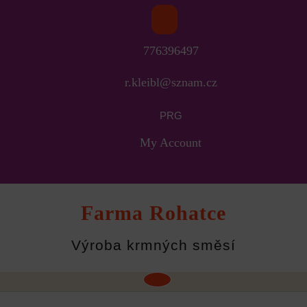
Skip
to
776396497
content
r.kleibl@sznam.cz
PRG
My Account
Farma Rohatce
Výroba krmných směsí
Open