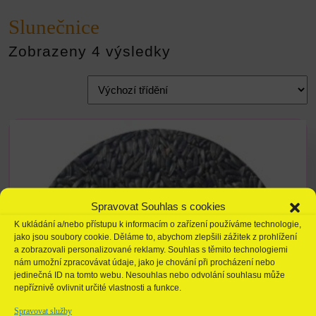
Slunečnice
Zobrazeny 4 výsledky
Spravovat Souhlas s cookies
K ukládání a/nebo přístupu k informacím o zařízení používáme technologie,
jako jsou soubory cookie. Děláme to, abychom zlepšili zážitek z prohlížení
a zobrazovali personalizované reklamy. Souhlas s těmito technologiemi
nám umožní zpracovávat údaje, jako je chování při procházení nebo
jedinečná ID na tomto webu. Nesouhlas nebo odvolání souhlasu může
nepříznivě ovlivnit určité vlastnosti a funkce.
Spravovat služby