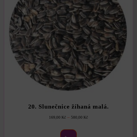
produktu
20. Slunečnice žíhaná malá.
Rozpětí
–
169,00
Kč
580,00
Kč
cen:
Tento
produkt