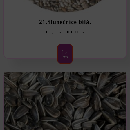
21.Slunečnice bílá.
Rozpětí
–
189,00
Kč
1015,00
Kč
cen:
Tento
produkt
189,00 Kč
má
více
až
variant.
1015,00 Kč
Možnosti
lze
vybrat
na
stránce
produktu